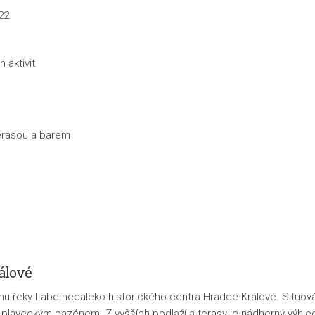
22
 aktivit
terasou a barem
álové
u řeky Labe nedaleko historického centra Hradce Králové. Situován
s plaveckým bazénem. Z vyšších
podlaží a terasy je nádherný výhle