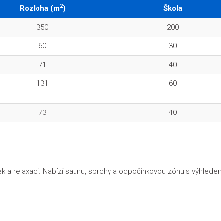
2
Rozloha (m
)
Škola
350
200
60
30
71
40
131
60
73
40
k a relaxaci. Nabízí saunu, sprchy a odpočinkovou zónu s výhlede