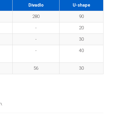
Divadlo
U-shape
280
90
-
20
-
30
-
40
56
30
m.