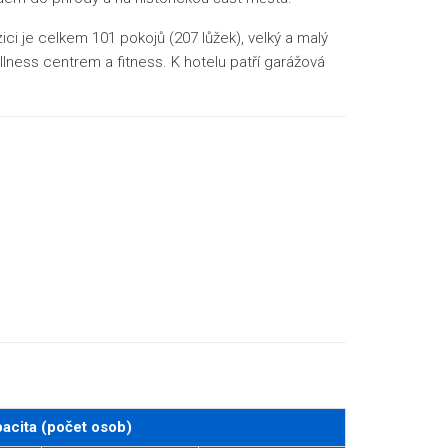
ci je celkem 101 pokojů (207 lůžek), velký a malý
lness centrem a fitness. K hotelu patří garážová
acita (počet osob)