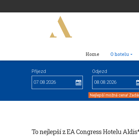
Home
O hotelu
Příjezd
Odjezd
Nejlepší možná cena! Zadán
To nejlepší z EA Congress Hotelu Aldis