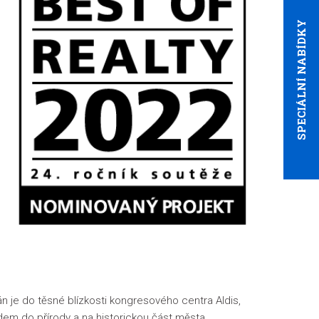
SPECIÁLNÍ NABÍDKY
 je do těsné blízkosti kongresového centra Aldis,
dem do přírody a na historickou část města.