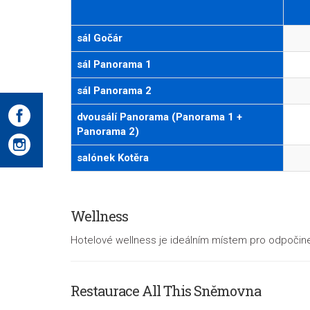
sál Gočár
sál Panorama 1
sál Panorama 2
dvousálí Panorama (Panorama 1 +
Panorama 2)
salónek Kotěra
Wellness
Hotelové wellness je ideálním místem pro odpočine
Restaurace
All This Sněmovna