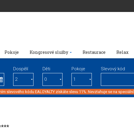
Pokoje
Kongresové služby
Restaurace
Relax
Dospělí
Děti
Pokoje
Slevový kód
ím slevového kódu EALOYALTY získáte slevu 11%. Nevztahuje se na speciální
****