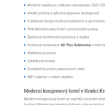
Moderní stavba po celkové rekonstrukci 2021/20
Ideální poloha a výborná dopravní dostupnost
V blízkosti široká možnost kulturních a sportovních
Plně klimatizovaný hotel s prostornými pokoji
Špičkové konferenční prostory a služby
Hotelová restaurace
All This Sněmovna
s letní 
Wellness prostory
Vyhlídková terasa
Dostatečný počet parkovacích stání
WIFI zdarma v celém objektu
Moderní kongresový hotel v Hradci Kr
Moderní kongresový hotel se nachází na levém břeh
budovy Filharmonie Hradce Králové a Aquacentra 