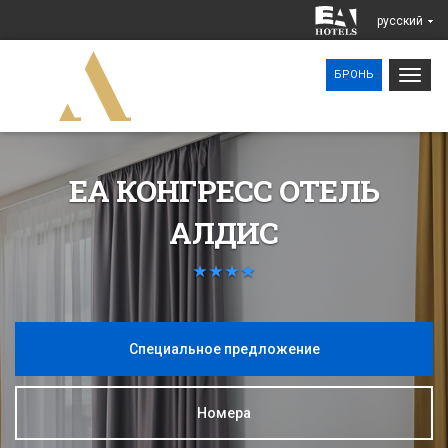
pусский
Togg
БРОНЬ
navig
ЕА КОНГРЕСС ОТЕЛЬ
АЛДИС
Cпециaльное предложение
Номерa