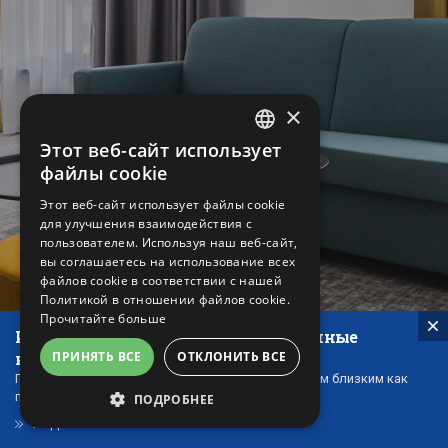
×
Этот веб-сайт использует
CZECH
файлы cookie
ENGLISH
Этот веб-сайт использует файлы cookie
для улучшения взаимодействия с
GERMAN
пользователем. Используя наш веб-сайт,
RUSSIAN
вы соглашаетесь на использование всех
файлов cookie в соответствии с нашей
Политикой в ​​отношении файлов cookie.
Прочитайте больше
Идеальный подарок - наши подарочные
ваучеры!
ПРИНЯТЬ ВСЕ
ОТКЛОНИТЬ ВСЕ
Подарочные сертификаты можно подарить своим близким как
проявление внимания и благодарности.
ПОДРОБНЕЕ
ПОДАРОЧНЫЕ СЕРТИФИКАТЫ
ОБЯЗАТЕЛЬНЫЕ