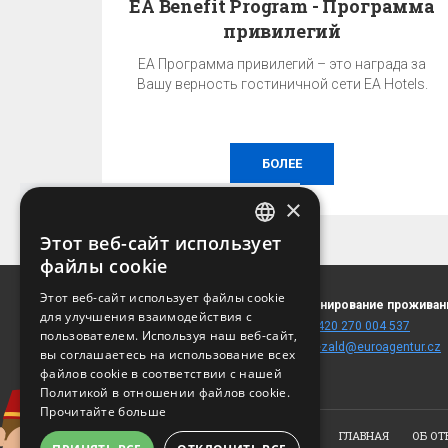
EA Benefit Program - Программа
привилегий
EA Программа привилегий – это награда за
Вашу верность гостиничной сети EA Hotels.
БОЛЕЕ
×
Этот веб-сайт использует
CZECH
файлы cookie
ГАРАНТИЯ ЛУЧШЕЙ ЦЕНЫ!
ENGLISH
Этот веб-сайт использует файлы cookie
Akademika Bedrny 371/12
Бронирование проживан
Лучшую цену можно получить только при
для улучшения взаимодействия с
GERMAN
500 03 Hradec Králové -
T:
+420 270 004 537
бронировании на этом сайте!
пользователем. Используя наш веб-сайт,
Věkoše
E:
rezald@euroagentur.cz
RUSSIAN
вы соглашаетесь на использование всех
(
карта
)
файлов cookie в соответствии с нашей
УЗНАТЬ ЦЕНУ И НАЛИЧИЕ
Политикой в ​​отношении файлов cookie.
Прочитайте больше
ГЛАВНАЯ
ОБ ОТ