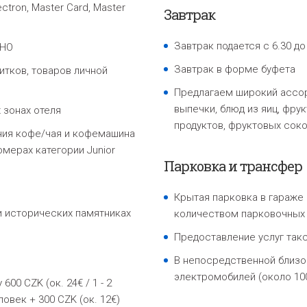
ctron, Master Card, Master
Завтрак
Завтрак подается с 6.30 до
ТНО
Завтрак в форме буфета
итков, товаров личной
Предлагаем широкий ассор
выпечки, блюд из яиц, фру
 зонах отеля
продуктов, фруктовых соко
ния кофе/чая и кофемашина
мерах категории Junior
Парковка и трансфер
Крытая парковка в гараже
и исторических памятниках
количеством парковочных 
Предоставление услуг так
В непосредственной близо
электромобилей (около 100
600 CZK (ок. 24€ / 1 - 2
овек + 300 CZK (ок. 12€)