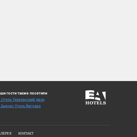
ши гости также посетили
 Отель Терезянский двор
 Бизнес Отель Йиглава
АЛЕРЕЯ
КОНТАКТ