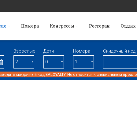
еле
Номера
Конгрессы
Ресторан
Отдых
Взрослые
Дети
Номерa
Скидочный код
 введите скидочный код EALOYALTY. Не относится к специальным предл