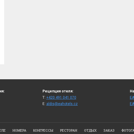
ия:
Рецепция отеля:
На
T:
+420 491 041 070
ЕА
E:
aldis@eahotels.cz
ЕА
ЕЛЕ
НОМЕРА
КОНГРЕССЫ
РЕСТОРАН
ОТДЫХ
ЗАКАЗ
ФОТОГ