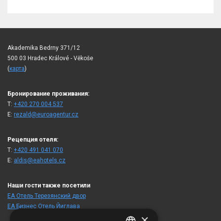
Akademika Bedrny 371/12
500 03 Hradec Králové - Věkoše
(
карта
)
Бронирование проживания:
T:
+420 270 004 537
E:
rezald@euroagentur.cz
Рецепция отеля:
T:
+420 491 041 070
E:
aldis@eahotels.cz
Наши гости также посетили
ЕА Отель Терезянский двор
ЕА Бизнес Отель Йиглава
×