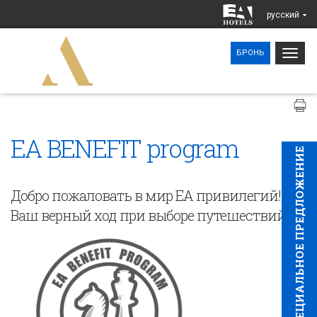
pусский
Togg
БРОНЬ
navig
EA BENEFIT program
CПЕЦИAЛЬНОЕ ПРЕДЛОЖЕНИЕ
Добро пожаловать в мир EA привилегий!
Ваш верный ход при выборе путешествий!